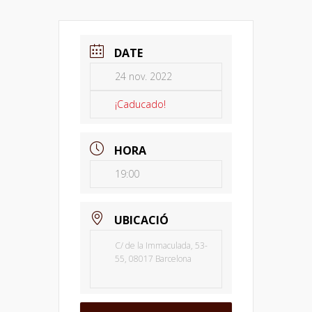
DATE
24 nov. 2022
¡Caducado!
HORA
19:00
UBICACIÓ
C/ de la Immaculada, 53-
55, 08017 Barcelona