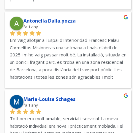
Les germanes són càlides i servicials. La Sr. Martha 
estava especialment compromesa a aconseguir que la 
meva motxilla contingués partitures importants de 
Antonella Dalla.pozza
fa 1 any
concerts, que havia deixat a l'autobús turístic, de tornada 
l'endemà al matí, un dissabte.
Em vaig allotjar a l'Espai d'Interioridad Francesc Palau - 
Només puc recomanar aquesta casa a tot arreu!
Carmelitas Misioneras una setmana a finals d'abril de 
2025 i m'ho vaig passar molt bé. La instal·lació, situada en 
un bonic i fragant parc, es troba en una zona residencial 
de Barcelona, ​​a poca distància del transport públic. Les 
habitacions i totes les zones són agradables i molt 
netes, les germanes i tot el personal són servicials i molt 
amables, i també mengem bé!
Absolutament per recomanar!
Marie-Louise Schages
fa 1 any
Tothom era molt amable, servicial i servicial. La meva 
habitació individual era nova i pràcticament moblada, i el 