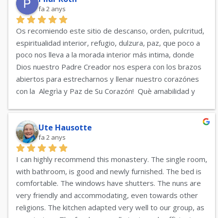
fa 2 anys
Os recomiendo este sitio de descanso, orden, pulcritud,  
espiritualidad interior, refugio, dulzura, paz, que poco a 
poco nos lleva a la morada interior más intima, donde 
Dios nuestro Padre Creador nos espera con los brazos 
abiertos para estrecharnos y llenar nuestro corazónes 
con la  Alegrìa y Paz de Su Corazón!  Què amabilidad y 
acogida de las hermanas en este resunto de pat! 
Gracias! pilar
Ute Hausotte
fa 2 anys
I can highly recommend this monastery. The single room, 
with bathroom, is good and newly furnished. The bed is 
comfortable. The windows have shutters. The nuns are 
very friendly and accommodating, even towards other 
religions. The kitchen adapted very well to our group, as 