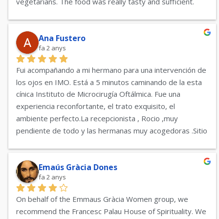
vegetarians. The food was really tasty and sufficient. 
Highly recommended for a silent retreat, including 
lectures. On the roof terrace there is plenty of space for 
yoga and a relaxing view down to Barcelona and the sea. 
Ana Fustero
fa 2 anys
A tour around the buildings goes through a beautifully 
landscaped garden. A diamond in a European capital.
Fui acompañando a mi hermano para una intervención de 
los ojos en IMO. Está a 5 minutos caminando de la esta 
cínica Instituto de Microcirugía Oftálmica. Fue una 
experiencia reconfortante, el trato exquisito, el 
ambiente perfecto.La recepcionista , Rocio ,muy 
pendiente de todo y las hermanas muy acogedoras .Sitio 
muy tranquilo y muy recomendable.
Emaús Gràcia Dones
fa 2 anys
On behalf of the Emmaus Gràcia Women group, we 
recommend the Francesc Palau House of Spirituality. We 