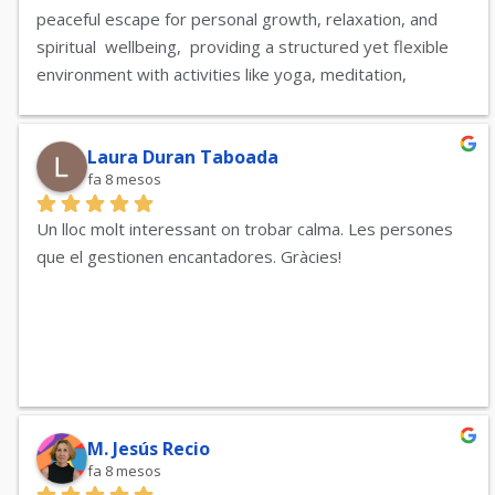
peaceful escape for personal growth, relaxation, and 
spiritual  wellbeing,  providing a structured yet flexible 
environment with activities like yoga, meditation, 
workshops, nature walks, and quiet spaces for reflection. 
It gives an opportunity to disconnect  oneself from daily 
life to rejuvenate the  mind, body, and spirit.
Laura Duran Taboada
fa 8 mesos
AMRITA EKKA
Un lloc molt interessant on trobar calma. Les persones 
que el gestionen encantadores. Gràcies!
M. Jesús Recio
fa 8 mesos