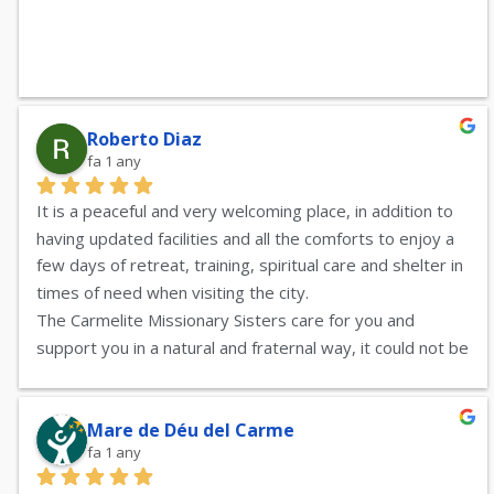
Roberto Diaz
fa 1 any
It is a peaceful and very welcoming place, in addition to 
having updated facilities and all the comforts to enjoy a 
few days of retreat, training, spiritual care and shelter in 
times of need when visiting the city.
The Carmelite Missionary Sisters care for you and 
support you in a natural and fraternal way, it could not be 
any other way, their charisma is perceived at all times.
Both my group and I chose this place for our training in 
the field of health, given its silence and comfort. Thank 
Mare de Déu del Carme
fa 1 any
you very much for the moments lived with you! Hugs 
from Torremolinos (Málaga). WE WILL BE BACK!