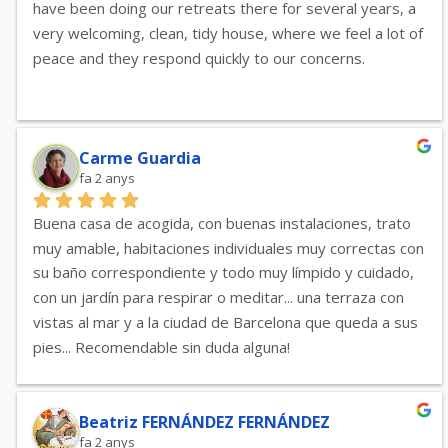
have been doing our retreats there for several years, a 
very welcoming, clean, tidy house, where we feel a lot of 
peace and they respond quickly to our concerns.
On behalf of the Emmaus Gràcia Women group, we 
recommend the house of Espiritualidad Francesc Palau. 
We have been doing our retreats there for several 
Carme Guardia
fa 2 anys
years, a very cozy, clean, tidy house, where you feel a 
lot of peace and they respond quickly to our concerns.
Buena casa de acogida, con buenas instalaciones, trato 
muy amable, habitaciones individuales muy correctas con 
su baño correspondiente y todo muy límpido y cuidado, 
con un jardín para respirar o meditar... una terraza con 
vistas al mar y a la ciudad de Barcelona que queda a sus 
pies... Recomendable sin duda alguna!
Beatriz FERNÁNDEZ FERNÁNDEZ
fa 2 anys