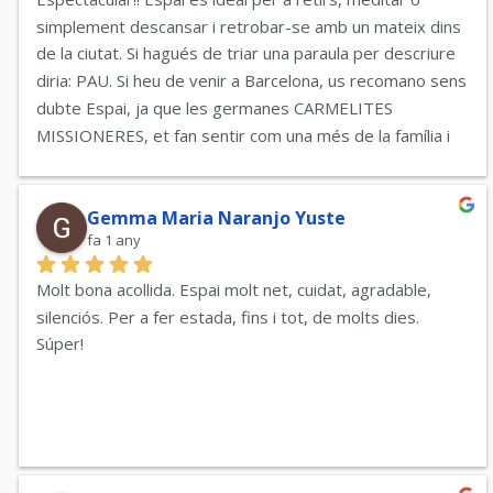
simplement descansar i retrobar-se amb un mateix dins 
de la ciutat. Si hagués de triar una paraula per descriure 
diria: PAU. Si heu de venir a Barcelona, us recomano sens 
dubte Espai, ja que les germanes CARMELITES 
MISSIONERES, et fan sentir com una més de la família i 
s'adapten a les necessitats de cada persona sempre 
amb un somriure i amabilitat. Excel·lent ubicació que us 
permet visitar Barcelona, tant zones d'oci, centre, barri 
Gemma Maria Naranjo Yuste
fa 1 any
gòtic, etc, com parc del Tibidabo o la platja, i alhora 
descansar en un lloc de pau. Bona comunicació també 
Molt bona acollida. Espai molt net, cuidat, agradable, 
amb Sans-Estació. Així, que abans de triar allotjaments 
silenciós. Per a fer estada, fins i tot, de molts dies. 
convencionals, flama i pregunta. Ves a Espai i tornaràs!!
Súper!