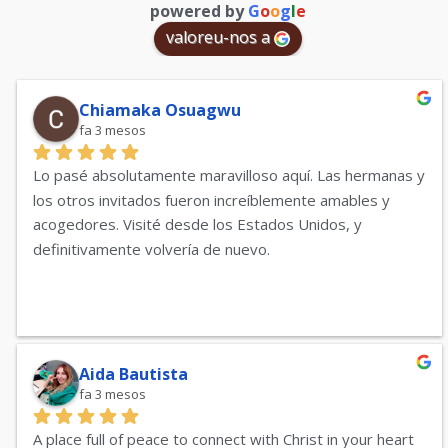
powered by
G
o
o
g
l
e
valoreu-nos a
Chiamaka Osuagwu
fa 3 mesos
Lo pasé absolutamente maravilloso aquí. Las hermanas y 
los otros invitados fueron increíblemente amables y 
acogedores. Visité desde los Estados Unidos, y 
definitivamente volvería de nuevo.
Aida Bautista
fa 3 mesos
A place full of peace to connect with Christ in your heart