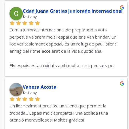
Cdad Juana Gratias Juniorado Internacional
fa 1 any
Com a Juniorat Internacional de preparació a vots 
perpetus valorem molt l'espai que ens van brindar. Un 
lloc veritablement especial, és un refugi de pau i silenci 
enmig del ritme accelerat de la vida quotidiana.
Els espais estan cuidats amb molta cura, pensats per 
afavorir la calma interior, la contemplació i la trobada 
personal i espiritual.
Vanesa Acosta
fa 1 any
Gràcies per tot!!
Un lloc realment preciós, un silenci que permet la 
trobada... Espais molt apropiats i una acollida i una 
atenció meravelloses! Moltes gràcies!