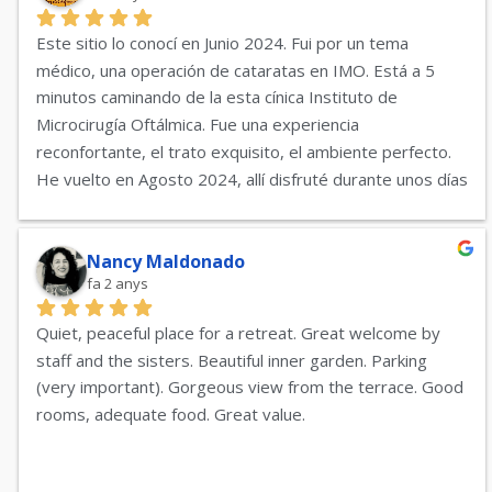
Este sitio lo conocí en Junio 2024. Fui por un tema 
médico, una operación de cataratas en IMO. Está a 5 
minutos caminando de la esta cínica Instituto de 
Microcirugía Oftálmica. Fue una experiencia 
reconfortante, el trato exquisito, el ambiente perfecto.
He vuelto en Agosto 2024, allí disfruté durante unos días 
de la serenidad, el confort y la amabilidad del personal 
que siempre  lo facilitan todo.
El lugar está impecable con una terraza desde la que se 
Nancy Maldonado
fa 2 anys
divisa todo Barcelona.
Volveré.
Quiet, peaceful place for a retreat. Great welcome by 
Beatriz y M Cruz
staff and the sisters. Beautiful inner garden. Parking 
(very important). Gorgeous view from the terrace. Good 
rooms, adequate food. Great value.