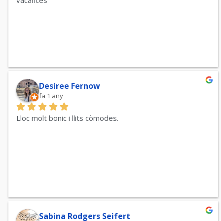
Desiree Fernow
fa 1 any
Lloc molt bonic i llits còmodes.
Sabina Rodgers Seifert