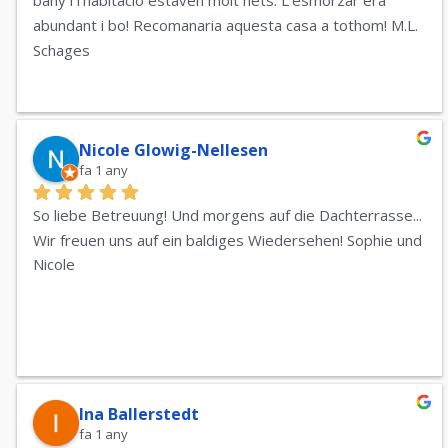
bany i l'habitació estaven molt nets. L'esmorzar era 
abundant i bo! Recomanaria aquesta casa a tothom! M.L. 
Schages
Nicole Glowig-Nellesen
fa 1 any
So liebe Betreuung! Und morgens auf die Dachterrasse... 
Wir freuen uns auf ein baldiges Wiedersehen! Sophie und 
Nicole
Ina Ballerstedt
fa 1 any