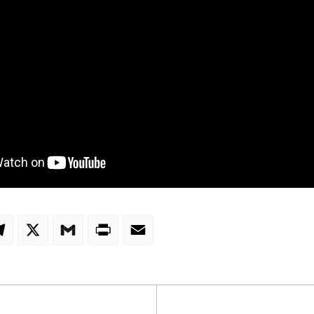
atsApp
Telegram
X
Gmail
PrintFriendly
Email
: