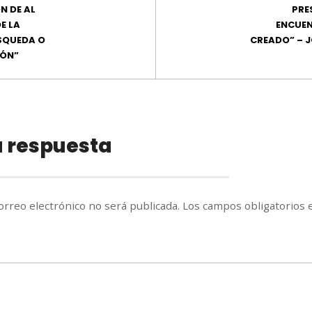
N DE AL
PRE
E LA
ENCUEN
ÚSQUEDA O
CREADO” – 
IÓN”
a respuesta
orreo electrónico no será publicada.
Los campos obligatorios 