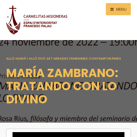
MENU
ALLÒ HUMÀ I ALLÒ DIVÍ, SET MIRADES FEMENINES CONTEMPORÀNIES
MARÍA ZAMBRANO:
TRATANDO CON LO
DIVINO