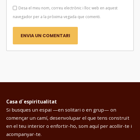
Desa el meu nom, correu electrònic i lloc web en aquest
navegador per a la pròxima vegada que comenti.
Casa d´espiritualitat
Si busques un espai —en solitari o en grup— on
començar un camí, desenvolupar el que tens construït
en el teu interior o enfortir-ho, som aquí per acollir-te i
acompanyar-te.