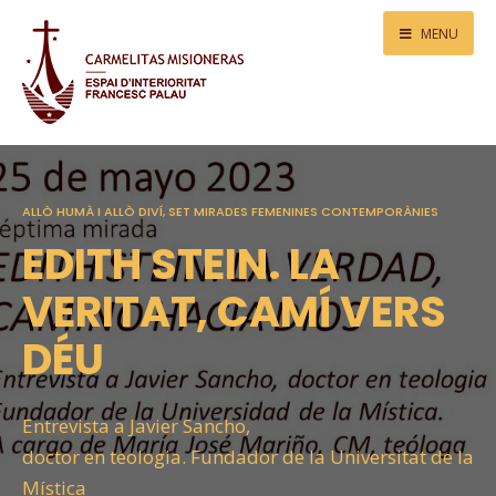
MENU
ALLÒ HUMÀ I ALLÒ DIVÍ, SET MIRADES FEMENINES CONTEMPORÀNIES
EDITH STEIN. LA
VERITAT, CAMÍ VERS
DÉU
Entrevista a Javier Sancho,
doctor en teologia. Fundador de la Universitat de la
Mística